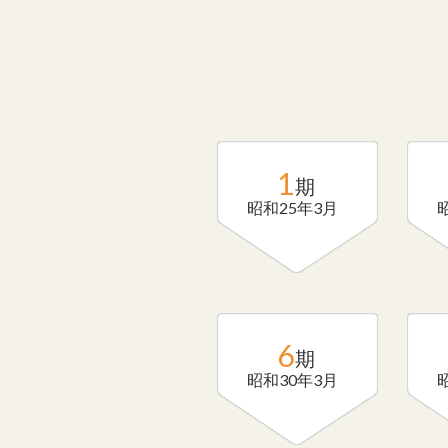
1
期
昭和25年3月
6
期
昭和30年3月