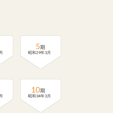
5
期
月
昭和29年3月
10
期
月
昭和34年3月