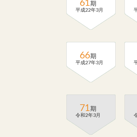
61
期
平成22年3月
66
期
平成27年3月
71
期
令和2年3月