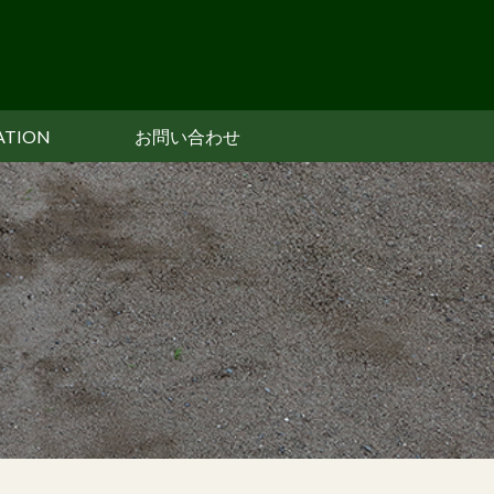
ATION
お問い合わせ