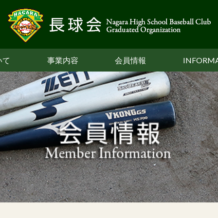
いて
事業内容
会員情報
INFORM