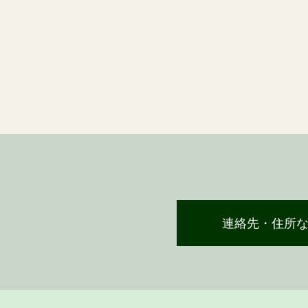
連絡先・住所