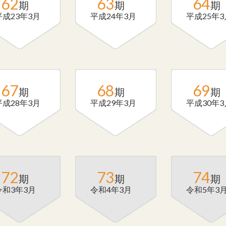
62
63
64
期
期
期
平成23年3月
平成24年3月
平成25年3
67
68
69
期
期
期
平成28年3月
平成29年3月
平成30年3
72
73
74
期
期
期
令和3年3月
令和4年3月
令和5年3