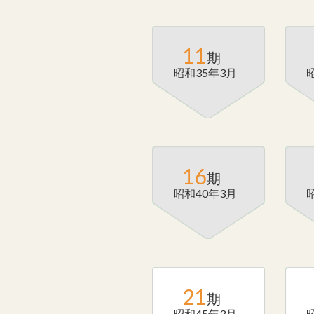
11
期
昭和35年3月
16
期
昭和40年3月
21
期
昭和45年3月