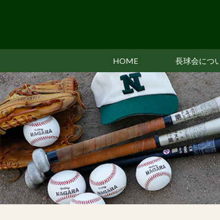
HOME
長球会につ