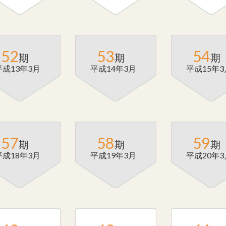
52
53
54
期
期
期
平成13年3月
平成14年3月
平成15年3
57
58
59
期
期
期
平成18年3月
平成19年3月
平成20年3