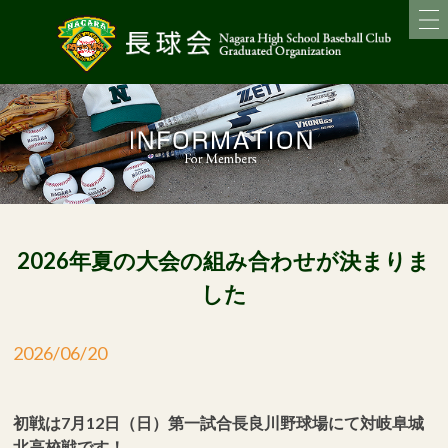
2026年夏の大会の組み合わせが決まりま
した
2026/06/20
初
戦は7月12日
（日）第一
試合長良川
野球場
にて対岐阜城
北高校戦です！